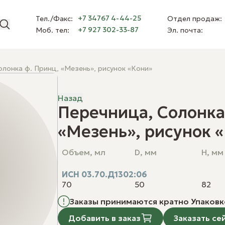
ни» | Башкирский фарфор
+7 34767 4-44-25
Тел./Факс:
Отдел продаж:
+7 927 302-33-87
Моб. тел:
Эл. почта:
Сделайте заказ прямо сейча
Сделайте заказ прямо сейча
Начните вводить поисковой запрос
лонка ф. Принц, «Мезень», рисунок «Кони»
Вы ещё не добавили товары
Серии фарфора
Под
 телефон
Электронная почта
Перейти в каталог
Серия «Восточная»
Про
Назад
Серия «Практик»
Перечница, Солонка
Для
Серия «Принц»
й
Кор
Серия «Классик»
«Мезень», рисунок 
Мар
Серия «Классическая»
 телефон
Электронная почта
Бре
Серия «Эстет»
Объем, мл
D, мм
H, мм
Коллекции
й
«Акварель»
Сделать заказ
ИСН 03.70.Д1302:06
«Мезень»
70
50
82
Посуда «От Шефа»
кнопку «Сделать заказ», вы даете свое согласие на
обработку и
ваших персональных данных.
Заказы принимаются кратно Упаковк
Добавить в заказ
Заказать се
Доставка и возврат
Дилеры
Но
Сделать заказ