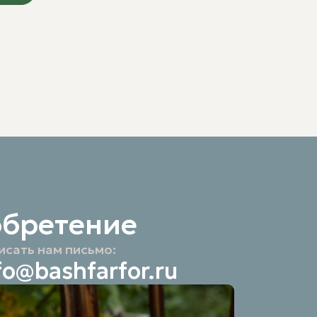
 хранение
обретение
исать нам письмо:
fo@bashfarfor.ru