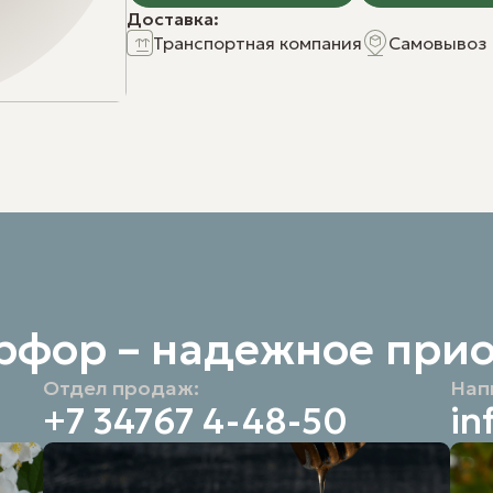
Доставка:
кнопку «Сделать заказ», вы даете свое согласие на
обработку и
Транспортная компания
Самовывоз
ваших персональных данных.
рфор – надежное при
Отдел продаж:
Нап
+7 34767 4-48-50
in