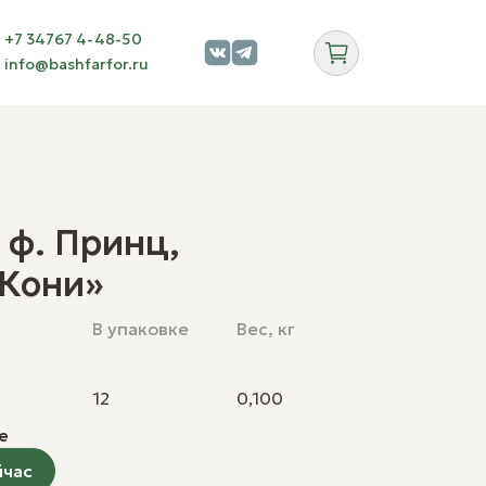
+7 34767 4-48-50
info@bashfarfor.ru
с
с
обрать пару
фессиональная посуда оптом
 ф. Принц,
 дилеров
порациям
«Кони»
кетплейсам
ндированная и декольная посуда
В упаковке
Вес, кг
12
0,100
 хранение
е
йчас
вости
Блог
Галерея