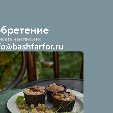
обретение
исать нам письмо:
fo@bashfarfor.ru