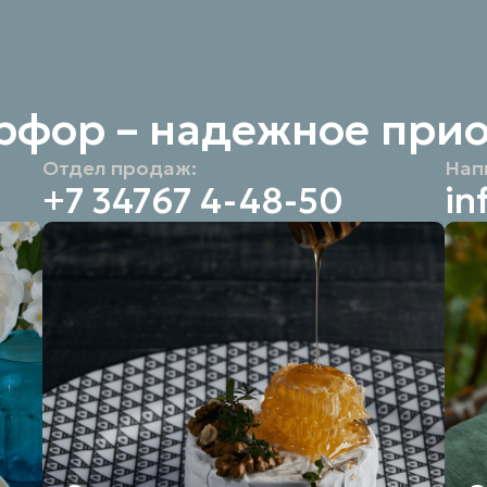
рфор – надежное при
Отдел продаж:
Нап
+7 34767 4-48-50
in