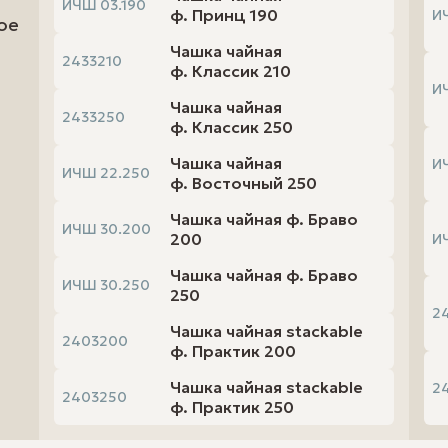
ИЧШ 03.190
ф. Принц 190
И
ое
кнопку «Сделать заказ», вы даете свое согласие на
обработку и
ваших персональных данных.
Чашка чайная
2433210
ф. Классик 210
И
Чашка чайная
2433250
ф. Классик 250
Чашка чайная
И
ИЧШ 22.250
ф. Восточный 250
Чашка чайная ф. Браво
ИЧШ 30.200
200
И
Чашка чайная ф. Браво
ИЧШ 30.250
250
2
Чашка чайная stackable
2403200
ф. Практик 200
Чашка чайная stackable
2
2403250
ф. Практик 250