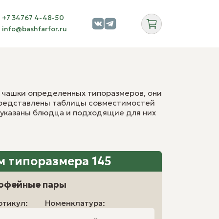
+7 34767 4-48-50
info@bashfarfor.ru
с
с
обрать пару
 чашки определенных типоразмеров, они
фессиональная посуда оптом
представлены таблицы совместимостей
 дилеров
 указаны блюдца и подходящие для них
порациям
кетплейсам
ндированная и декольная посуда
 типоразмера 145
 хранение
офейные пары
ртикул:
Номенклатура:
вости
Блог
Галерея