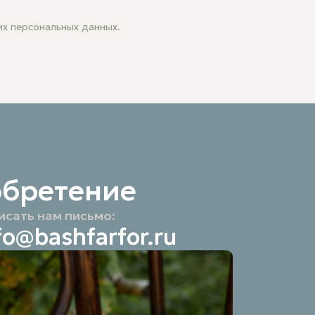
х персональных данных.
обретение
исать нам письмо:
fo@bashfarfor.ru