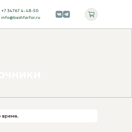
+7 34767 4-48-50
info@bashfarfor.ru
с
с
обрать пару
фессиональная посуда оптом
 дилеров
лочники
порациям
кетплейсам
ндированная и декольная посуда
 хранение
 время.
вости
Блог
Галерея