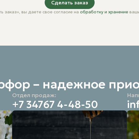
Сделать заказ
ь заказ», вы даете свое согласие на
обработку и хранение
ваши
рфор – надежное при
Отдел продаж:
Нап
+7 34767 4-48-50
in