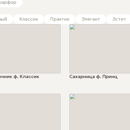
фарфор
кнопку «Сделать заказ», вы даете свое согласие на
обработку и
ваших персональных данных.
ный
Классик
Практик
Элегант
Эстет
чник ф. Классик
Сахарница ф. Принц